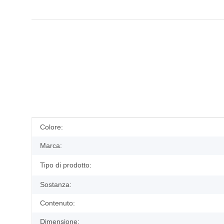
#productDetails.itemInformation#
#productDetails.itemValue#
Colore:
Marca:
Tipo di prodotto:
Sostanza:
Contenuto:
Dimensione: