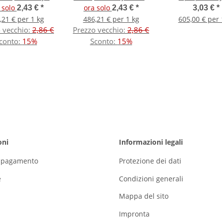
Tila Beads
Beads
5x5x1,9mm Miyu
 solo
ora solo
2,43 €
*
2,43 €
*
3,03 €
*
Beads
,21 € per 1 kg
486,21 € per 1 kg
605,00 € per 
 vecchio:
2,86 €
Prezzo vecchio:
2,86 €
conto:
15%
Sconto:
15%
oni
Informazioni legali
i pagamento
Protezione dei dati
e
Condizioni generali
Mappa del sito
Impronta