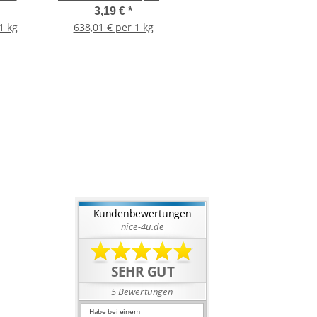
ki Tila
Miyuki Tila Beads
3,19 €
*
1 kg
638,01 € per 1 kg