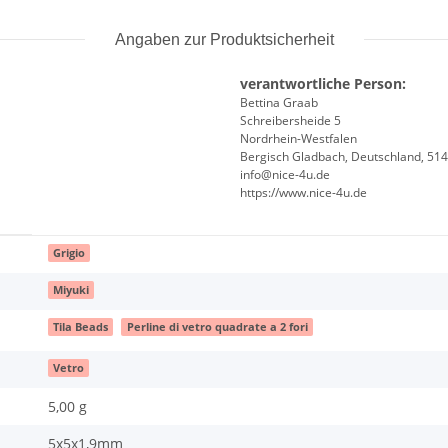
Angaben zur Produktsicherheit
verantwortliche Person:
Bettina Graab
Schreibersheide 5
Nordrhein-Westfalen
Bergisch Gladbach, Deutschland, 51
info@nice-4u.de
https://www.nice-4u.de
Grigio
Miyuki
Tila Beads
Perline di vetro quadrate a 2 fori
Vetro
5,00 g
5x5x1,9mm