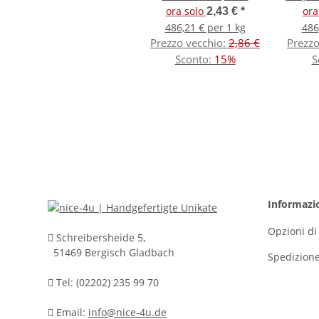
Miyuki Tila Beads
ora solo
ora
2,43 €
*
486,21 € per 1 kg
486
Prezzo vecchio:
2,86 €
Prezzo
Sconto:
15%
S
Informazi
Opzioni d
Schreibersheide 5,
51469 Bergisch Gladbach
Spedizion
Tel: (02202) 235 99 70
Email:
info@nice-4u.de