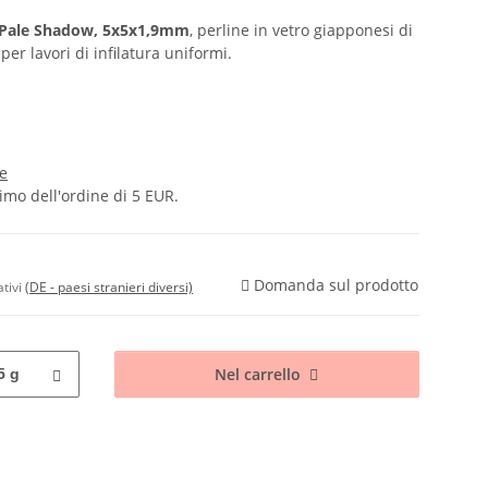
k Pale Shadow, 5x5x1,9mm
, perline in vetro giapponesi di
 per lavori di infilatura uniformi.
e
nimo dell'ordine di 5 EUR.
Domanda sul prodotto
ativi
(DE - paesi stranieri diversi)
Nel carrello
5 g