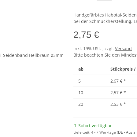
Handgefärbtes Habotai-Seide
bei der Schmuckherstellung. 
2,75 €
inkl. 19% USt. , zzgl.
Versand
Bitte beachten Sie den Mindes
ab
Stückpreis /
5
2,67 €
*
10
2,57 €
*
20
2,53 €
*
Sofort verfügbar
Lieferzeit:
4 - 7 Werktage
(DE - Ausla