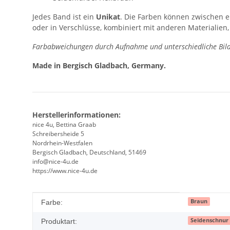
Jedes Band ist ein
Unikat
. Die Farben können zwischen 
oder in Verschlüsse, kombiniert mit anderen Materialien,
Farbabweichungen durch Aufnahme und unterschiedliche Bild
Made in Bergisch Gladbach, Germany.
Herstellerinformationen:
nice 4u, Bettina Graab
Schreibersheide 5
Nordrhein-Westfalen
Bergisch Gladbach, Deutschland, 51469
info@nice-4u.de
https://www.nice-4u.de
Produkteigenschaft
Wert
Braun
Farbe:
Seidenschnur
Produktart: