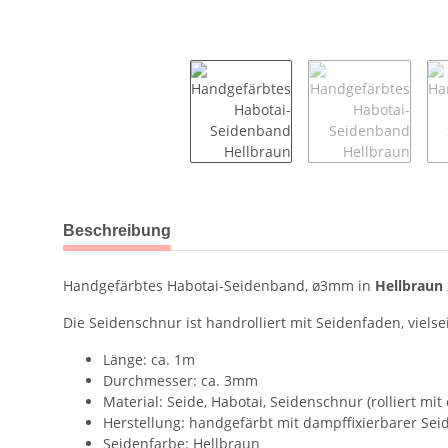
weitere Registerkarten anzeigen
Beschreibung
Handgefärbtes Habotai-Seidenband, ø3mm in
Hellbraun
Die Seidenschnur ist handrolliert mit Seidenfaden, viel
Länge: ca. 1m
Durchmesser: ca. 3mm
Material: Seide, Habotai, Seidenschnur (rolliert mi
Herstellung: handgefärbt mit dampffixierbarer Sei
Seidenfarbe: Hellbraun