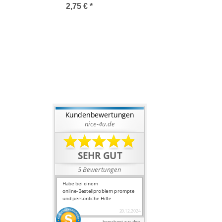
mm
Cappuchino ø3mm
2,75 €
*