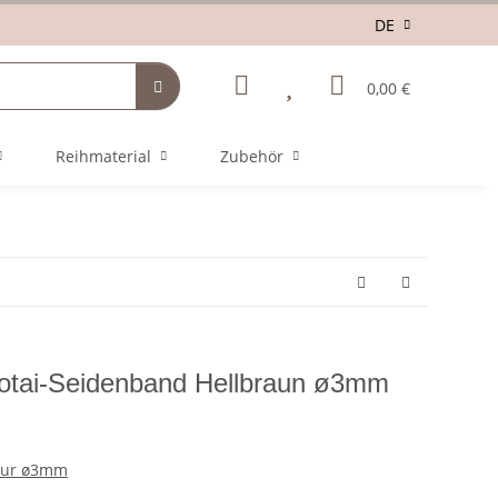
DE
0,00 €
Reihmaterial
Zubehör
otai-Seidenband Hellbraun ø3mm
nur ø3mm