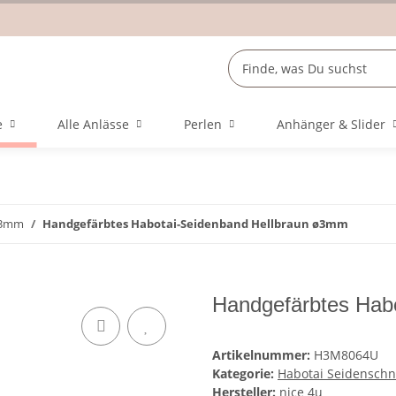
e
Alle Anlässe
Perlen
Anhänger & Slider
ø3mm
Handgefärbtes Habotai-Seidenband Hellbraun ø3mm
Handgefärbtes Hab
Artikelnummer:
H3M8064U
Kategorie:
Habotai Seidensch
Hersteller:
nice 4u