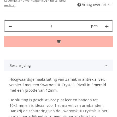
Levertijd:
3 - 6 werkdagen
(DE - buitenland
Vraag over artikel
anders)
pcs
Beschrijving
Hoogwaardige haaksluiting van Zamak in
antiek zilver
,
versierd met een Swarovski® Crystals Rivoli in
Emerald
met een grootte van 12mm.
De sluiting is geschikt voor plat leer en banden tot
10x2mm en is ideaal voor het maken van armbanden.
Dankzij de schittering van de Swarovski® Crystals is het
ook afzonderlijk gebruikt een bijzonder stijlvol en