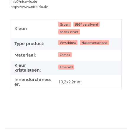
info@nice-4u.de
https://www.nice-4u.de
#productDetails.itemInformation#
#productDetails.itemValue#
Groen
999° verzilverd
Kleur:
antiek zilver
Verschluss
Hakenverschluss
Type product:
Materiaal:
Zamak
Kleur
Emerald
kristalsteen:
Innendurchmess
10,2x2,2mm
er: