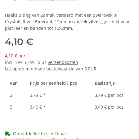
Haaksluiting van Zamak, versierd met een Swarovski®
Crystals Rivoli
Emerald
, 12mm in
antiek zilver
, geschikt voor
plat leer en banden tot 10x2mm.
4,10 €
4,10 € per 1
incl. 19% BTW , plus
verzendkosten
Let op de minimale bestelwaarde van 5 EUR
van
Prijs per eenheid / pcs
Basisprijs
2
3,79 €
*
3,79 € per pcs
5
3,40 €
*
3,40 € per pcs
Onmiddellijk beschikbaar