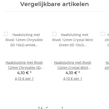
Vergelijkbare artikelen
Haaksluiting met Rivoli
Haaksluiting met Rivoli
Ha
12mm Chrysolite (ID
12mm Crystal Mint
zi
10x2) antiek zilver
Green (ID 10x2) antiek
Cry
4,10 €
*
4,10 €
*
zilver
7mm 
4,10 € per 1
4,10 € per 1