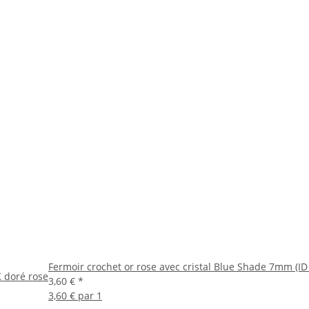
Fermoir crochet or rose avec cristal Blue Shade 7mm (ID
K doré rose
3,60 €
*
3,60 € par 1