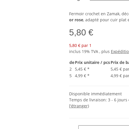
Fermoir crochet en Zamak, déc
or rose
, adapté pour cuir plat
5,80 €
5,80 € par 1
inclus 19% TVA , plus
Expéditi
de
Prix unitaire / pcs
Prix de b
2
5,45 €
*
5,45 € pa
5
4,99 €
*
4,99 € pa
Disponible immédiatement
Temps de livraison:
3 - 6 jour
l'étranger)