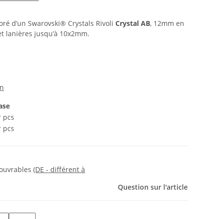
oré d’un Swarovski® Crystals Rivoli
Crystal AB
, 12mm en
 et lanières jusqu’à 10x2mm.
on
ase
r pcs
r pcs
s ouvrables
(DE - différent à
Question sur l'article