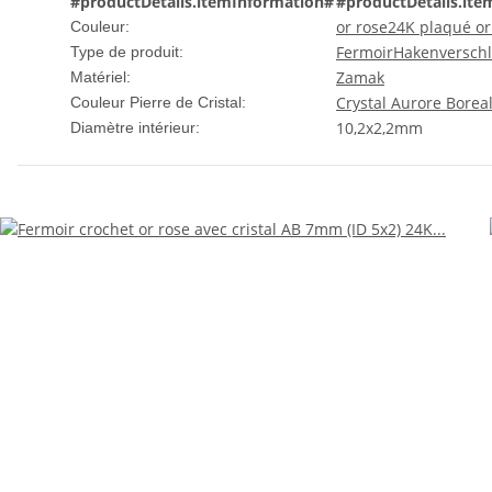
#productDetails.itemInformation#
#productDetails.ite
or rose
24K plaqué or
Couleur:
Fermoir
Hakenversch
Type de produit:
Zamak
Matériel:
Crystal Aurore Borea
Couleur Pierre de Cristal:
10,2x2,2mm
Diamètre intérieur: