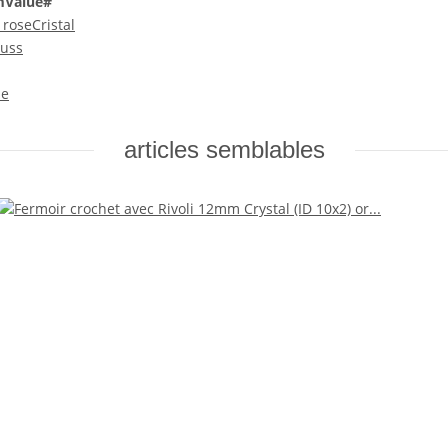
mValue#
 rose
Cristal
luss
le
articles semblables