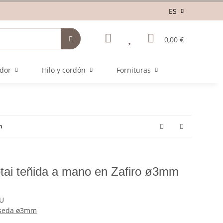
ES
0,00 €
ador
Hilo y cordón
Fornituras
m
tai teñida a mano en Zafiro ø3mm
U
 seda ø3mm