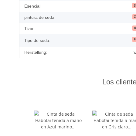
S
Esencial:
Z
pintura de seda:
n
Tizón:
H
Tipo de seda:
h
Herstellung:
Los client