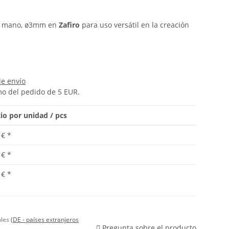
 a mano, ø3mm en
Zafiro
para uso versátil en la creación
de envío
mo del pedido de 5 EUR.
io por unidad / pcs
 €
*
 €
*
 €
*
bles
(DE - países extranjeros
Pregunta sobre el producto