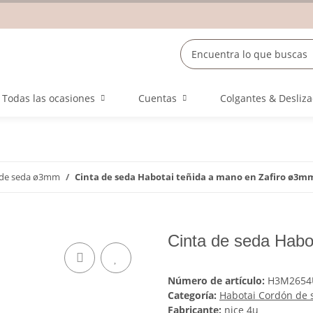
Todas las ocasiones
Cuentas
Colgantes & Desliz
 de seda ø3mm
Cinta de seda Habotai teñida a mano en Zafiro ø3m
Cinta de seda Habo
Número de artículo:
H3M2654
Categoría:
Habotai Cordón de
Fabricante:
nice 4u