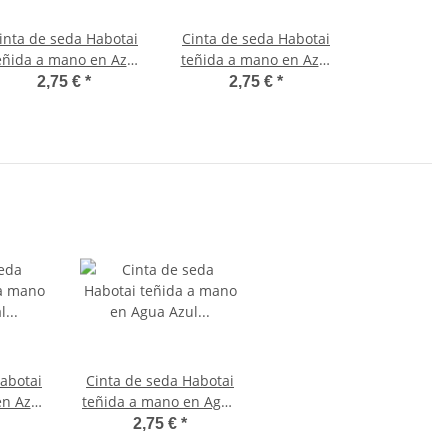
inta de seda Habotai
Cinta de seda Habotai
eñida a mano en Azul
teñida a mano en Azul
claro ø3mm
capri ø3mm
2,75 €
*
2,75 €
*
abotai
Cinta de seda Habotai
en Azul
teñida a mano en Agua
m
Azul ø3mm
2,75 €
*