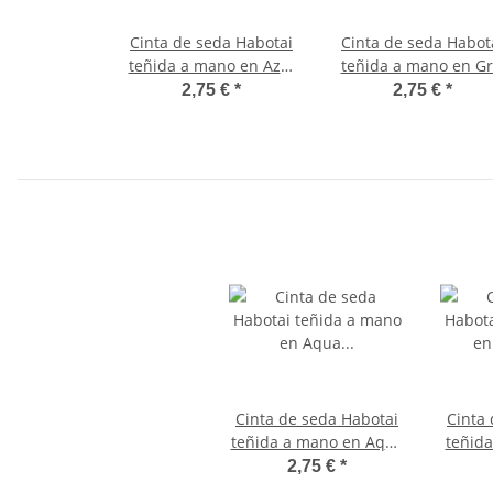
Cinta de seda Habotai
Cinta de seda Habot
teñida a mano en Azul
teñida a mano en Gr
marino ø3mm
claro ø3mm
2,75 €
*
2,75 €
*
Cinta de seda Habotai
Cinta
teñida a mano en Aqua
teñida
ø3mm
c
2,75 €
*