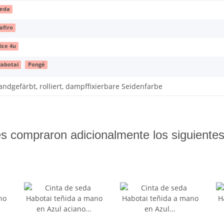
eda
afiro
ice 4u
abotai
Pongé
andgefärbt, rolliert, dampffixierbare Seidenfarbe
es compraron adicionalmente los siguiente