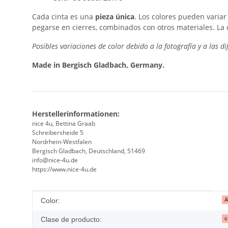
Cada cinta es una
pieza única
. Los colores pueden variar
pegarse en cierres, combinados con otros materiales. La c
Posibles variaciones de color debido a la fotografía y a las d
Made in Bergisch Gladbach, Germany.
Herstellerinformationen:
nice 4u, Bettina Graab
Schreibersheide 5
Nordrhein-Westfalen
Bergisch Gladbach, Deutschland, 51469
info@nice-4u.de
https://www.nice-4u.de
#productDetails.itemInformation#
#productDetails.itemValue#
A
Color:
c
Clase de producto: