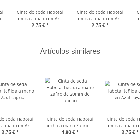
ai
Cinta de seda Habotai
Cinta de seda Habotai
C
is
teñida a mano en Azul
teñida a mano en Azul
t
aciano ø3mm
cobalto ø3mm
2,75 €
*
2,75 €
*
Artículos similares
 de seda Habotai
Cinta de seda Habotai
Cinta de seda H
 a mano en Azul
hecha a mano Zafiro de
teñida a mano 
apri ø3mm
20mm de ancho
royal ø3m
2,75 €
*
4,90 €
*
2,75 €
*